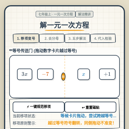
七年级上 · 一元一次方程
解法精讲
解一元一次方程
1. 移项变号
2. 去分母
3. 五步解法
4. 代入检验
等号传送门 (拖动数字卡片越过等号)
3x
3
-7
−
7
x
+1
+
1
x
x
=
⚡ 一键规范移项
↩️ 重置磁贴
等候卡片拖动，尝试跨越等号...
当前移项状态:
越过等号符号翻转，同侧拖动不准变！
移项原则警示: